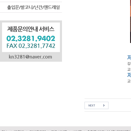
강
교
교