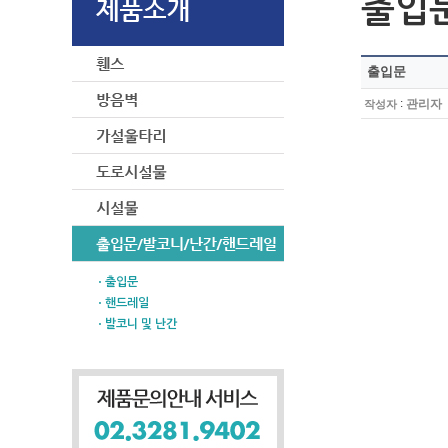
출입
출입문
:
관리자
작성자
ㆍ출입문
ㆍ핸드레일
ㆍ발코니 및 난간